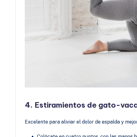
4. Estiramientos de gato-vac
Excelente para aliviar el dolor de espalda y mejora
Colócate en cuatro puntos, con las manos ba