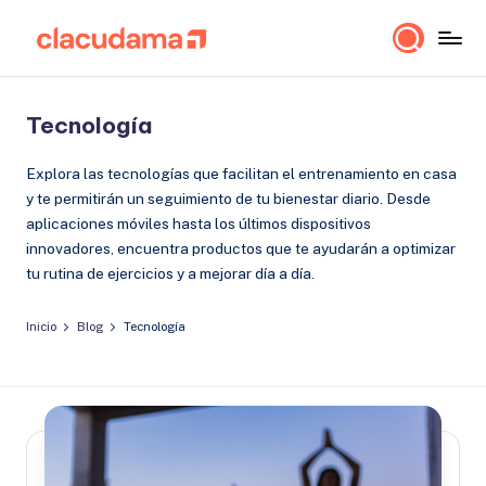
Saltar
cl
Lo
al
a
importante
contenido
es
c
Tecnología
estar
u
bien!
Explora las tecnologías que facilitan el entrenamiento en casa
d
y te permitirán un seguimiento de tu bienestar diario. Desde
a
aplicaciones móviles hasta los últimos dispositivos
m
innovadores, encuentra productos que te ayudarán a optimizar
a
tu rutina de ejercicios y a mejorar día a día.
Inicio
Blog
Tecnología