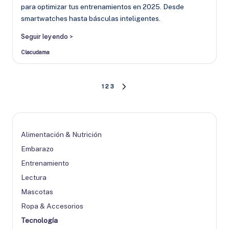
para optimizar tus entrenamientos en 2025. Desde
smartwatches hasta básculas inteligentes.
Seguir leyendo >
Clacudama
Publicado
por
Paginación
1
2
3
SIGUIENTE
PÁGINA
de
entradas
Alimentación & Nutrición
Embarazo
Entrenamiento
Lectura
Mascotas
Ropa & Accesorios
Tecnología