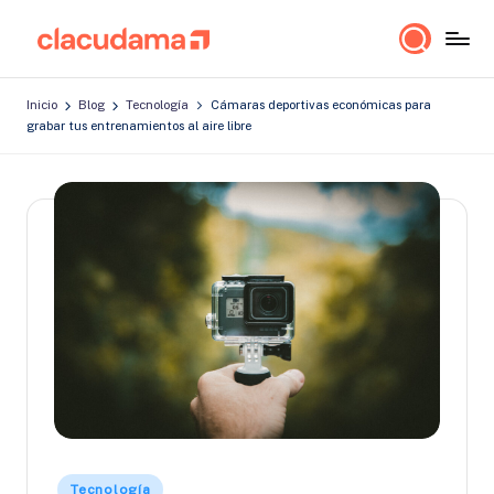
Saltar
cl
Lo
al
a
importante
contenido
Inicio
Blog
Tecnología
Cámaras deportivas económicas para
es
c
grabar tus entrenamientos al aire libre
estar
u
bien!
d
a
m
a
Publicado
Tecnología