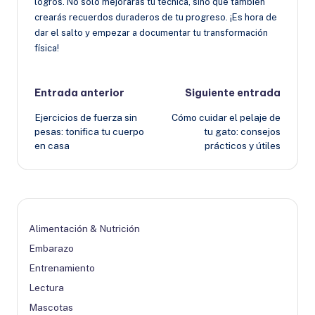
logros. No solo mejorarás tu técnica, sino que también
crearás recuerdos duraderos de tu progreso. ¡Es hora de
dar el salto y empezar a documentar tu transformación
física!
Navegación
Entrada anterior
Siguiente entrada
Ejercicios de fuerza sin
Cómo cuidar el pelaje de
de
pesas: tonifica tu cuerpo
tu gato: consejos
en casa
prácticos y útiles
entradas
Alimentación & Nutrición
Embarazo
Entrenamiento
Lectura
Mascotas