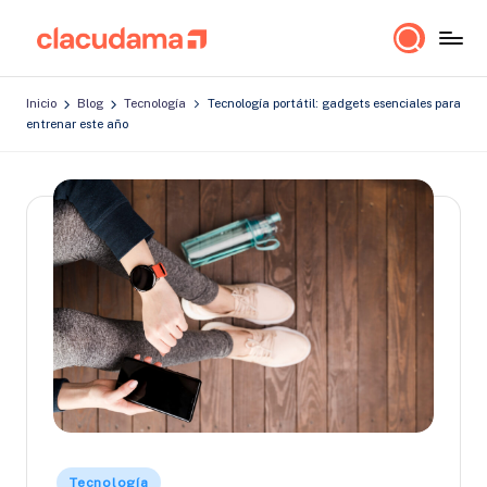
Saltar
cl
Lo
al
a
importante
contenido
Inicio
Blog
Tecnología
Tecnología portátil: gadgets esenciales para
es
c
entrenar este año
estar
u
bien!
d
a
m
a
Publicado
Tecnología