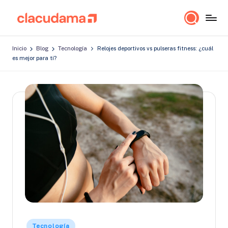
Saltar
cl
Lo
al
a
importante
contenido
Inicio
Blog
Tecnología
Relojes deportivos vs pulseras fitness: ¿cuál
es
c
es mejor para ti?
estar
u
bien!
d
a
m
a
Publicado
Tecnología