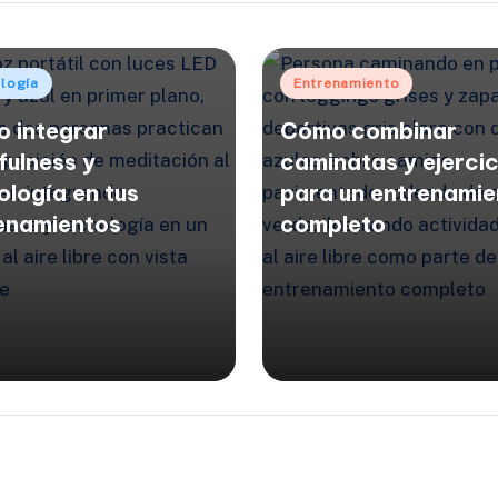
cado
Publicado
logía
Entrenamiento
en
 integrar
Cómo combinar
fulness y
caminatas y ejercic
ología en tus
para un entrenamie
enamientos
completo