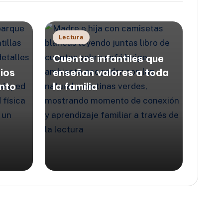
Publicado
Lectura
en
Cuentos infantiles que
ios
enseñan valores a toda
nto
la familia