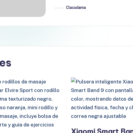
Clacudama
Publicado
por
es
Xiaomi Smart Ba