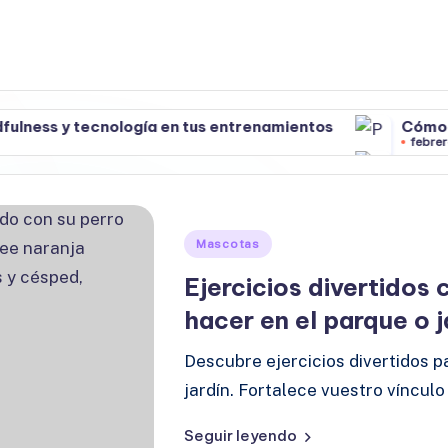
ss y tecnología en tus entrenamientos
Cómo combi
febrero 12, 
ss y tecnología en tus entrenamientos
Cómo combi
febrero 12, 
Publicado
Mascotas
en
Ejercicios divertidos
hacer en el parque o j
Descubre ejercicios divertidos p
jardín. Fortalece vuestro vínculo
Seguir leyendo