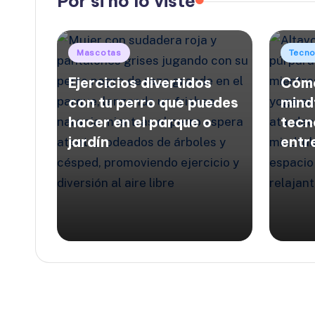
Por si no lo viste
Publicado
Publi
Mascotas
Tecno
en
en
Ejercicios divertidos
Cómo
con tu perro que puedes
mind
hacer en el parque o
tecn
jardín
entr