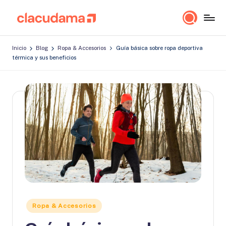
Saltar
cl
Lo
al
a
importante
contenido
Inicio
Blog
Ropa & Accesorios
Guía básica sobre ropa deportiva
es
c
térmica y sus beneficios
estar
u
bien!
d
a
m
a
Publicado
Ropa & Accesorios
en