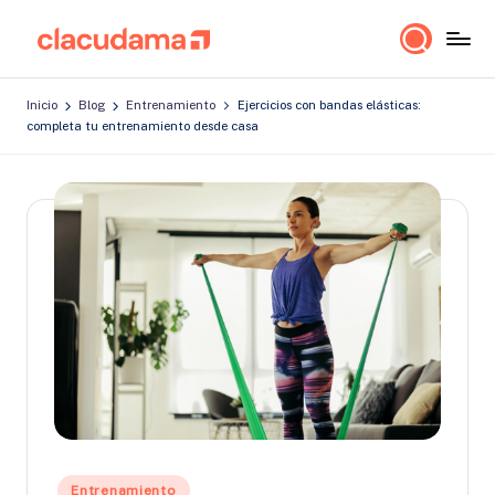
Saltar
cl
Lo
al
a
importante
contenido
Inicio
Blog
Entrenamiento
Ejercicios con bandas elásticas:
es
c
completa tu entrenamiento desde casa
estar
u
bien!
d
a
m
a
Publicado
Entrenamiento