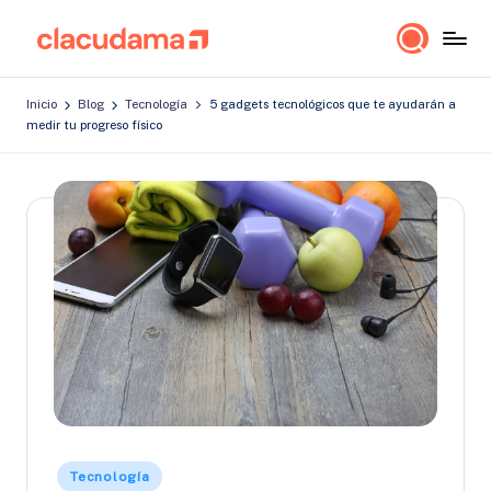
Saltar
cl
Lo
al
a
importante
contenido
Inicio
Blog
Tecnología
5 gadgets tecnológicos que te ayudarán a
es
c
medir tu progreso físico
estar
u
bien!
d
a
m
a
Publicado
Tecnología