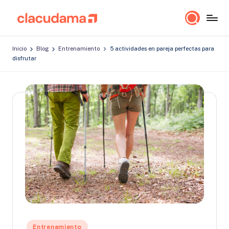
Saltar
cl
Lo
al
a
importante
contenido
Inicio
Blog
Entrenamiento
5 actividades en pareja perfectas para
es
c
disfrutar
estar
u
bien!
d
a
m
a
Publicado
Entrenamiento