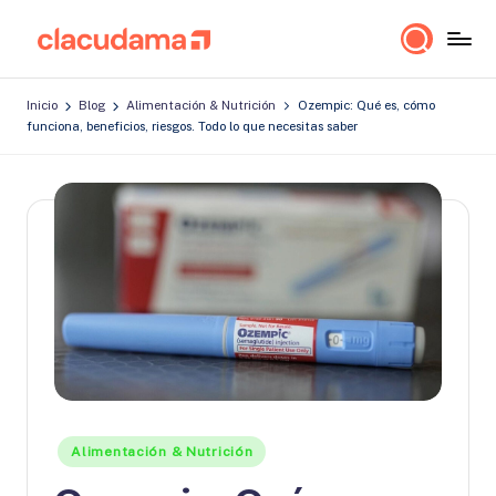
Saltar
cl
Lo
al
a
importante
contenido
Inicio
Blog
Alimentación & Nutrición
Ozempic: Qué es, cómo
es
c
funciona, beneficios, riesgos. Todo lo que necesitas saber
estar
u
bien!
d
a
m
a
Publicado
Alimentación & Nutrición
en