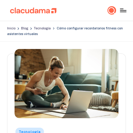
Saltar
cl
Lo
al
a
importante
contenido
Inicio
Blog
Tecnología
Cómo configurar recordatorios fitness con
es
c
asistentes virtuales
estar
u
bien!
d
a
m
a
Publicado
Tecnología