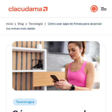
Saltar
cl
Lo
al
a
importante
contenido
Inicio
Blog
Tecnología
Cómo usar apps de fitness para alcanzar
es
c
tus metas más rápido
estar
u
bien!
d
a
m
a
Publicado
Tecnología
en