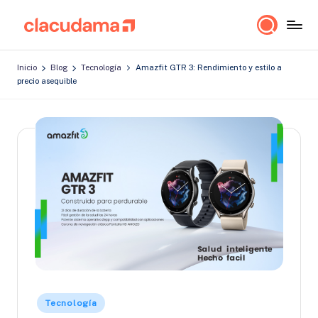
Saltar
cl
Lo
al
a
importante
contenido
Inicio
Blog
Tecnología
Amazfit GTR 3: Rendimiento y estilo a
es
c
precio asequible
estar
u
bien!
d
a
m
a
Publicado
Tecnología
en